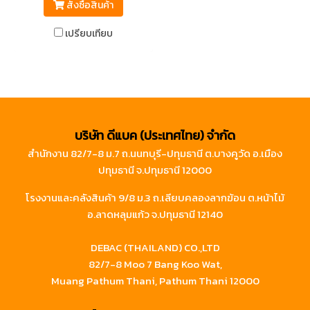
สั่งซื้อสินค้า
เปรียบเทียบ
บริษัท ดีแบค (ประเทศไทย) จำกัด
สำนักงาน 82/7-8 ม.7 ถ.นนทบุรี-ปทุมธานี ต.บางคูวัด อ.เมือง
ปทุมธานี จ.ปทุมธานี 12000
โรงงานและคลังสินค้า 9/8 ม.3 ถ.เลียบคลองลากฆ้อน ต.หน้าไม้
อ.ลาดหลุมแก้ว จ.ปทุมธานี 12140
DEBAC (THAILAND) CO.,LTD
82/7-8 Moo 7 Bang Koo Wat,
Muang Pathum Thani, Pathum Thani 12000