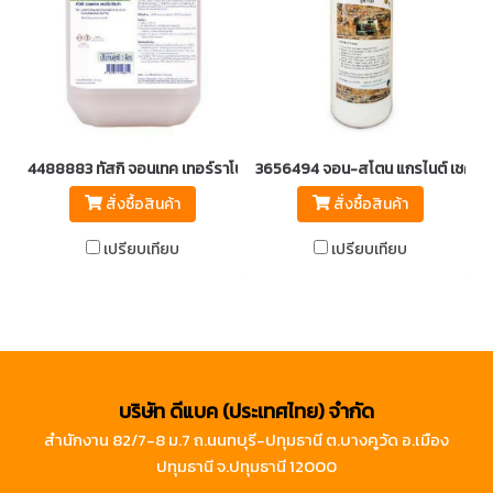
4488883 ทัสกิ จอนเทค เทอร์ราโนว่า
3656494 จอน-สโตน แกรไนต์ เชค
สั่งซื้อสินค้า
สั่งซื้อสินค้า
เปรียบเทียบ
เปรียบเทียบ
บริษัท ดีแบค (ประเทศไทย) จำกัด
สำนักงาน 82/7-8 ม.7 ถ.นนทบุรี-ปทุมธานี ต.บางคูวัด อ.เมือง
ปทุมธานี จ.ปทุมธานี 12000