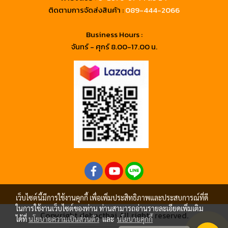
ติดตามการจัดส่งสินค้า :
089-444-2066
Business Hours :
จันทร์ - ศุกร์ 8.00-17.00 น.
เว็บไซต์นี้มีการใช้งานคุกกี้ เพื่อเพิ่มประสิทธิภาพและประสบการณ์ที่ดี
ในการใช้งานเว็บไซต์ของท่าน ท่านสามารถอ่านรายละเอียดเพิ่มเติม
Copyright debacthai All rights reserved.
ได้ที่
นโยบายความเป็นส่วนตัว
และ
นโยบายคุกกี้