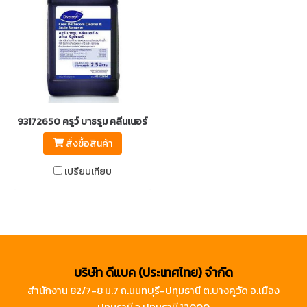
93172650 ครูว์ บาธรูม คลีนเนอร์ & สเกล รีมูฟเวอร์
สั่งซื้อสินค้า
เปรียบเทียบ
บริษัท ดีแบค (ประเทศไทย) จำกัด
สำนักงาน 82/7-8 ม.7 ถ.นนทบุรี-ปทุมธานี ต.บางคูวัด อ.เมือง
ปทุมธานี จ.ปทุมธานี 12000