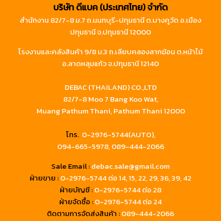
บริษัท ดีแบค (ประเทศไทย) จำกัด
สำนักงาน 82/7-8 ม.7 ถ.นนทบุรี-ปทุมธานี ต.บางคูวัด อ.เมือง
ปทุมธานี จ.ปทุมธานี 12000
โรงงานและคลังสินค้า 9/8 ม.3 ถ.เลียบคลองลากฆ้อน ต.หน้าไม้
อ.ลาดหลุมแก้ว จ.ปทุมธานี 12140
DEBAC (THAILAND) CO.,LTD
82/7-8 Moo 7 Bang Koo Wat,
Muang Pathum Thani, Pathum Thani 12000
โทร.
0-2976-5744(AUTO),
094-665-5978,
089-444-2066
Sale Email :
debac.sale@gmail.com
ฝ่ายขาย :
0-2976-5744
ต่อ 14, 15, 22, 29, 36, 39, 42
ฝ่ายบัญชี :
0-2976-5744 ต่อ 28
ฝ่ายจัดซื้อ :
0-2976-5744 ต่อ 24
ติดตามการจัดส่งสินค้า :
089-444-2066