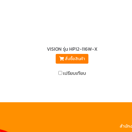
VISION รุ่น HP12-116W-X
สั่งซื้อสินค้า
เปรียบเทียบ
สำนักง