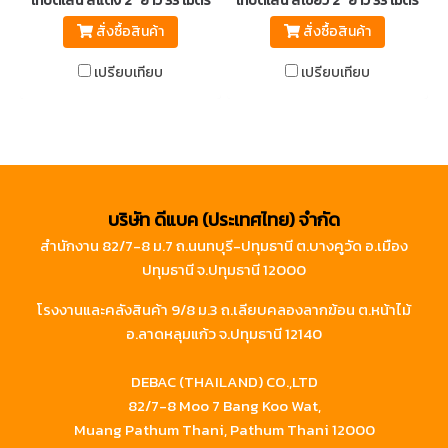
เทปตีเส้น สีแดง 2" ยาว 33 เมตร
เทปตีเส้น สีเขียว 2" ยาว 33 เมตร
สั่งซื้อสินค้า
สั่งซื้อสินค้า
เปรียบเทียบ
เปรียบเทียบ
บริษัท ดีแบค (ประเทศไทย) จำกัด
สำนักงาน 82/7-8 ม.7 ถ.นนทบุรี-ปทุมธานี ต.บางคูวัด อ.เมือง
ปทุมธานี จ.ปทุมธานี 12000
โรงงานและคลังสินค้า 9/8 ม.3 ถ.เลียบคลองลากฆ้อน ต.หน้าไม้
อ.ลาดหลุมแก้ว จ.ปทุมธานี 12140
DEBAC (THAILAND) CO.,LTD
82/7-8 Moo 7 Bang Koo Wat,
Muang Pathum Thani, Pathum Thani 12000