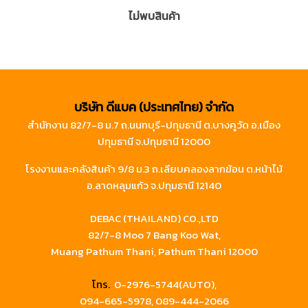
ไม่พบสินค้า
บริษัท ดีแบค (ประเทศไทย) จำกัด
สำนักงาน 82/7-8 ม.7 ถ.นนทบุรี-ปทุมธานี ต.บางคูวัด อ.เมือง
ปทุมธานี จ.ปทุมธานี 12000
โรงงานและคลังสินค้า 9/8 ม.3 ถ.เลียบคลองลากฆ้อน ต.หน้าไม้
อ.ลาดหลุมแก้ว จ.ปทุมธานี 12140
DEBAC (THAILAND) CO.,LTD
82/7-8 Moo 7 Bang Koo Wat,
Muang Pathum Thani, Pathum Thani 12000
โทร.
0-2976-5744(AUTO),
094-665-5978,
089-444-2066