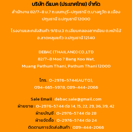
บริษัท ดีแบค (ประเทศไทย) จำกัด
สำนักงาน 82/7-8 ม.7 ถ.นนทบุรี-ปทุมธานี ต.บางคูวัด อ.เมือง
ปทุมธานี จ.ปทุมธานี 12000
โรงงานและคลังสินค้า 9/8 ม.3 ถ.เลียบคลองลากฆ้อน ต.หน้าไม้
อ.ลาดหลุมแก้ว จ.ปทุมธานี 12140
DEBAC (THAILAND) CO.,LTD
82/7-8 Moo 7 Bang Koo Wat,
Muang Pathum Thani, Pathum Thani 12000
โทร.
0-2976-5744(AUTO),
094-665-5978,
089-444-2066
Sale Email :
debac.sale@gmail.com
ฝ่ายขาย :
0-2976-5744
ต่อ 14, 15, 22, 29, 36, 39, 42
ฝ่ายบัญชี :
0-2976-5744 ต่อ 28
ฝ่ายจัดซื้อ :
0-2976-5744 ต่อ 24
ติดตามการจัดส่งสินค้า :
089-444-2066