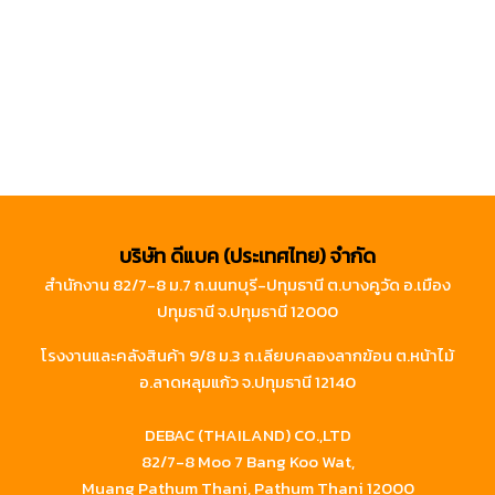
บริษัท ดีแบค (ประเทศไทย) จำกัด
สำนักงาน 82/7-8 ม.7 ถ.นนทบุรี-ปทุมธานี ต.บางคูวัด อ.เมือง
ปทุมธานี จ.ปทุมธานี 12000
โรงงานและคลังสินค้า 9/8 ม.3 ถ.เลียบคลองลากฆ้อน ต.หน้าไม้
อ.ลาดหลุมแก้ว จ.ปทุมธานี 12140
DEBAC (THAILAND) CO.,LTD
82/7-8 Moo 7 Bang Koo Wat,
Muang Pathum Thani, Pathum Thani 12000