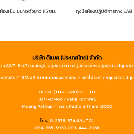
้อห้องเย็น ขนาดตัวยาว 115 ซม.
บริษัท ดีแบค (ประเทศไทย) จำกัด
าน 82/7-8 ม.7 ถ.นนทบุรี-ปทุมธานี ต.บางคูวัด อ.เมืองปทุมธานี จ.ปทุมธาน
คลังสินค้า 9/8 ม.3 ถ.เลียบคลองลากฆ้อน ต.หน้าไม้ อ.ลาดหลุมแก้ว จ.ปทุม
DEBAC (THAILAND) CO.,LTD
82/7-8 Moo 7 Bang Koo Wat,
Muang Pathum Thani, Pathum Thani 12000
โทร.
0-2976-5744(AUTO),
094-665-5978,
089-444-2066