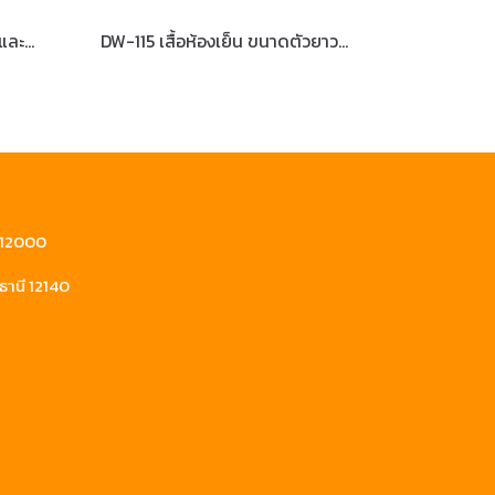
ถุงมือห้องปฏิบัติการทาง LAB และห้องแช่แข็ง
DW-115 เสื้อห้องเย็น ขนาดตัวยาว 115 ซม.
ี 12000
ธานี 12140