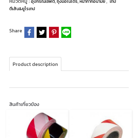
หมวดหมู่ :
,
อุปกรณ์เซฟตี้, ถุงมือไนไตร, หน้ากากอนามัย
เทป
ตีเส้น&ยูโรเทป
Share
Product description
สินค้าเกี่ยวข้อง