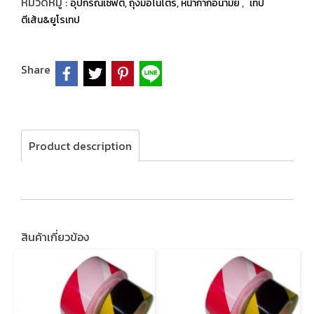
หมวดหมู่ :
,
อุปกรณ์เซฟตี้, ถุงมือไนไตร, หน้ากากอนามัย
เทป
ตีเส้น&ยูโรเทป
Share
Product description
สินค้าเกี่ยวข้อง