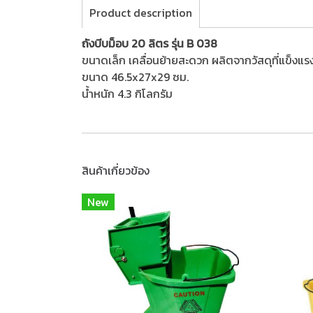
Product description
ถังบีบม็อบ 20 ลิตร รุ่น B 038
ขนาดเล็ก เคลื่อนย้ายสะดวก ผลิตจากวัสดุที่แข็งแ
ขนาด 46.5x27x29 ซม.
น้ำหนัก 4.3 กิโลกรัม
สินค้าเกี่ยวข้อง
New