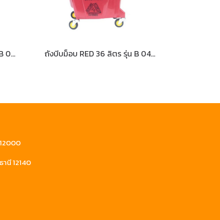
ถังบีบม็อบ BLUE 36 ลิตร รุ่น B 040
ถังบีบม็อบ RED 36 ลิตร รุ่น B 040
ี 12000
ธานี 12140