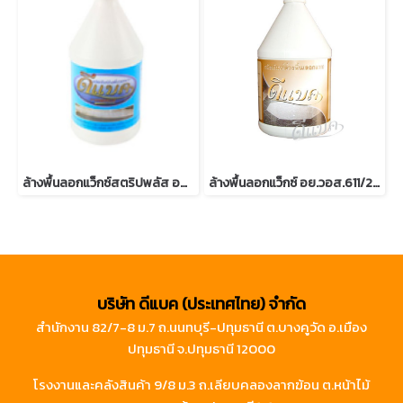
ล้างพื้นลอกแว็กซ์สตริปพลัส อย.วอส.754/2560
ล้างพื้นลอกแว็กซ์ อย.วอส.611/2552
บริษัท ดีแบค (ประเทศไทย) จำกัด
สำนักงาน 82/7-8 ม.7 ถ.นนทบุรี-ปทุมธานี ต.บางคูวัด อ.เมือง
ปทุมธานี จ.ปทุมธานี 12000
โรงงานและคลังสินค้า 9/8 ม.3 ถ.เลียบคลองลากฆ้อน ต.หน้าไม้