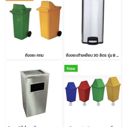
ถังขยะ กทม
ถังขยะเท้าเหยียบ 30 ลิตร รุ่น B 23
New