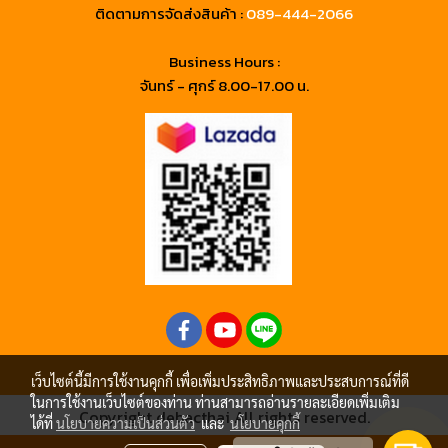
ติดตามการจัดส่งสินค้า :
089-444-2066
Business Hours :
จันทร์ - ศุกร์ 8.00-17.00 น.
เว็บไซต์นี้มีการใช้งานคุกกี้ เพื่อเพิ่มประสิทธิภาพและประสบการณ์ที่ดี
ในการใช้งานเว็บไซต์ของท่าน ท่านสามารถอ่านรายละเอียดเพิ่มเติม
Copyright debacthai All rights reserved.
ได้ที่
นโยบายความเป็นส่วนตัว
และ
นโยบายคุกกี้