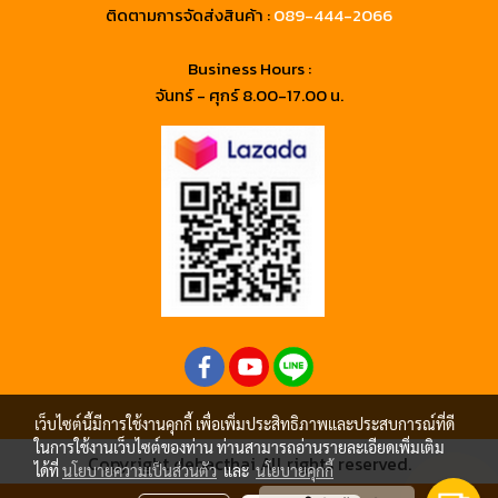
ติดตามการจัดส่งสินค้า :
089-444-2066
Business Hours :
จันทร์ - ศุกร์ 8.00-17.00 น.
เว็บไซต์นี้มีการใช้งานคุกกี้ เพื่อเพิ่มประสิทธิภาพและประสบการณ์ที่ดี
ในการใช้งานเว็บไซต์ของท่าน ท่านสามารถอ่านรายละเอียดเพิ่มเติม
Copyright debacthai All rights reserved.
ได้ที่
นโยบายความเป็นส่วนตัว
และ
นโยบายคุกกี้