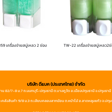
59 เครื่องจ่ายสบู่เหลว 2 ช่อง
บริษัท ดีแบค (ประเทศไทย) จำกัด
าน 82/7-8 ม.7 ถ.นนทบุรี-ปทุมธานี ต.บางคูวัด อ.เมืองปทุมธานี จ.ปทุมธาน
คลังสินค้า 9/8 ม.3 ถ.เลียบคลองลากฆ้อน ต.หน้าไม้ อ.ลาดหลุมแก้ว จ.ปทุม