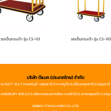
รถเข็นกระเป๋า รุ่น CS-113
รถเข็นกระเป๋า รุ่น CS-110
บริษัท ดีแบค (ประเทศไทย) จำกัด
าน 82/7-8 ม.7 ถ.นนทบุรี-ปทุมธานี ต.บางคูวัด อ.เมืองปทุมธานี จ.ปทุมธาน
คลังสินค้า 9/8 ม.3 ถ.เลียบคลองลากฆ้อน ต.หน้าไม้ อ.ลาดหลุมแก้ว จ.ปทุม
DEBAC (THAILAND) CO.,LTD