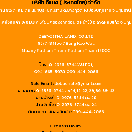
บริษัท ดีแบค (ประเทศไทย) จำกัด
าน 82/7-8 ม.7 ถ.นนทบุรี-ปทุมธานี ต.บางคูวัด อ.เมืองปทุมธานี จ.ปทุมธาน
คลังสินค้า 9/8 ม.3 ถ.เลียบคลองลากฆ้อน ต.หน้าไม้ อ.ลาดหลุมแก้ว จ.ปทุม
DEBAC (THAILAND) CO.,LTD
82/7-8 Moo 7 Bang Koo Wat,
Muang Pathum Thani, Pathum Thani 12000
โทร.
0-2976-5744(AUTO),
094-665-5978,
089-444-2066
Sale Email :
debac.sale@gmail.com
ฝ่ายขาย :
0-2976-5744
ต่อ 14, 15, 22, 29, 36, 39, 42
ฝ่ายบัญชี :
0-2976-5744 ต่อ 28
ฝ่ายจัดซื้อ :
0-2976-5744 ต่อ 24
ติดตามการจัดส่งสินค้า :
089-444-2066
Business Hours :