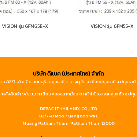
VISION รุ่น 6FM65E-X
VISION รุ่น 6FM55-X
บริษัท ดีแบค (ประเทศไทย) จำกัด
าน 82/7-8 ม.7 ถ.นนทบุรี-ปทุมธานี ต.บางคูวัด อ.เมืองปทุมธานี จ.ปทุมธาน
คลังสินค้า 9/8 ม.3 ถ.เลียบคลองลากฆ้อน ต.หน้าไม้ อ.ลาดหลุมแก้ว จ.ปทุม
DEBAC (THAILAND) CO.,LTD
82/7-8 Moo 7 Bang Koo Wat,
Muang Pathum Thani, Pathum Thani 12000