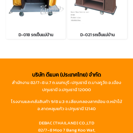
D-018 รถเข็นแม่บ้าน
D-021 รถเข็นแม่บ้าน
บริษัท ดีแบค (ประเทศไทย) จำกัด
สำนักงาน 82/7-8 ม.7 ถ.นนทบุรี-ปทุมธานี ต.บางคูวัด อ.เมือง
ปทุมธานี จ.ปทุมธานี 12000
โรงงานและคลังสินค้า 9/8 ม.3 ถ.เลียบคลองลากฆ้อน ต.หน้าไม้
อ.ลาดหลุมแก้ว จ.ปทุมธานี 12140
DEBAC (THAILAND) CO.,LTD
82/7-8 Moo 7 Bang Koo Wat,