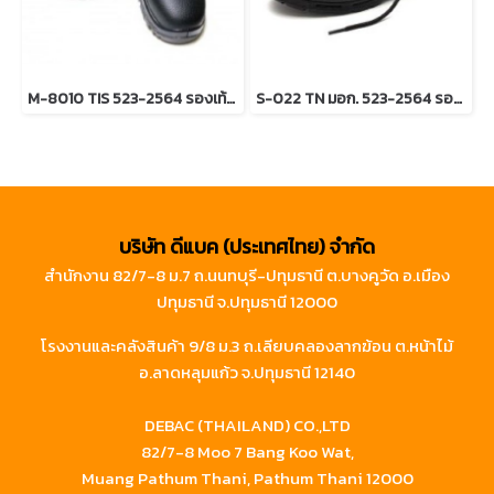
M-8010 TIS 523-2564 รองเท้านิรภัยหุ้มข้อ หนังแท้อัดลาย พื้นPU (เสริมพื้น+กันไฟฟ้าสถิตย์)
S-022 TN มอก. 523-2564 รองเท้านิรภัยหุ้มข้อ หนังแท้อัดลาย พื้น NBR
บริษัท ดีแบค (ประเทศไทย) จำกัด
สำนักงาน 82/7-8 ม.7 ถ.นนทบุรี-ปทุมธานี ต.บางคูวัด อ.เมือง
ปทุมธานี จ.ปทุมธานี 12000
โรงงานและคลังสินค้า 9/8 ม.3 ถ.เลียบคลองลากฆ้อน ต.หน้าไม้
อ.ลาดหลุมแก้ว จ.ปทุมธานี 12140
DEBAC (THAILAND) CO.,LTD
82/7-8 Moo 7 Bang Koo Wat,
Muang Pathum Thani, Pathum Thani 12000