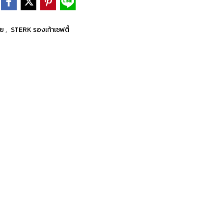
,
ัย
STERK รองเท้าเซฟตี้