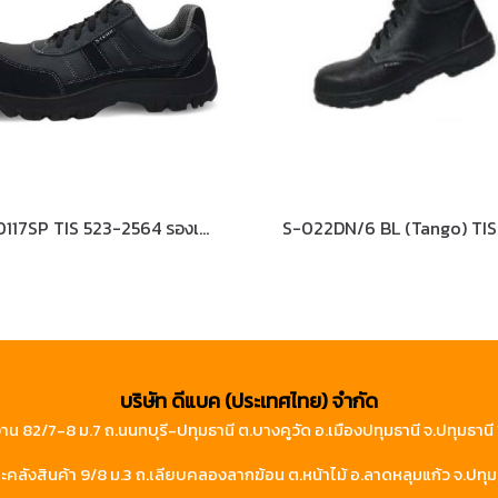
ST-0117SP TIS 523-2564 รองเท้านิรภัยหุ้มส้น
บริษัท ดีแบค (ประเทศไทย) จำกัด
าน 82/7-8 ม.7 ถ.นนทบุรี-ปทุมธานี ต.บางคูวัด อ.เมืองปทุมธานี จ.ปทุมธาน
คลังสินค้า 9/8 ม.3 ถ.เลียบคลองลากฆ้อน ต.หน้าไม้ อ.ลาดหลุมแก้ว จ.ปทุม