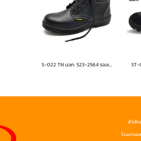
S-022 TN มอก. 523-2564 รองเท้านิรภัยหุ้มข้อ หนังแท้อัดลาย พื้น NBR
สำนักง
โรงงานและ