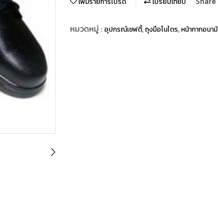
Share
เพิ่มรายการโปรด
เปรียบเทียบ
หมวดหมู่ :
อุปกรณ์เซฟตี้, ถุงมือไนไตร, หน้ากากอนาม