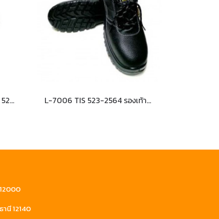
S-022DN/6 BL (Tango) TIS 523-2564 รองเท้านิรภัยหุ้มข้อ
L-7006 TIS 523-2564 รองเท้านิรภัยหุ้มส้น หนังแท้อัดลาย พื้นPU (เสริมพื้น+กันไฟฟ้าสถิตย์)
ี 12000
ธานี 12140