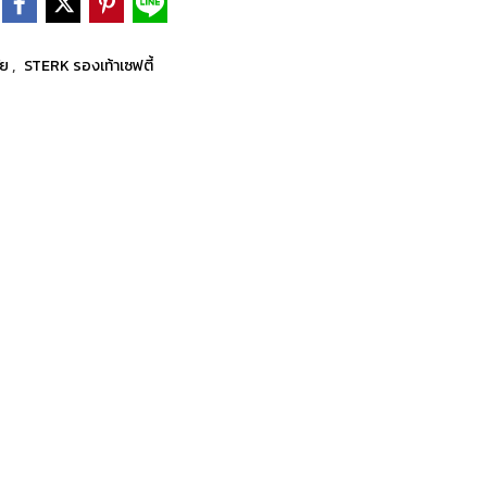
,
ัย
STERK รองเท้าเซฟตี้