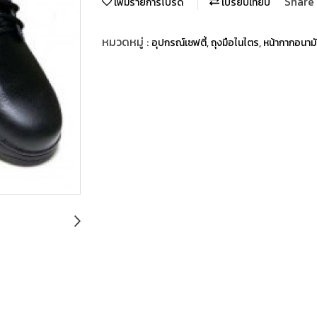
Share
เพิ่มรายการโปรด
เปรียบเทียบ
หมวดหมู่ :
อุปกรณ์เซฟตี้, ถุงมือไนไตร, หน้ากากอนาม