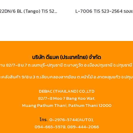
S-022DN/6 BL (Tango) TIS 523-2564 รองเท้านิรภัยหุ้มข้อ
บริษัท ดีแบค (ประเทศไทย) จำกัด
าน 82/7-8 ม.7 ถ.นนทบุรี-ปทุมธานี ต.บางคูวัด อ.เมืองปทุมธานี จ.ปทุมธาน
คลังสินค้า 9/8 ม.3 ถ.เลียบคลองลากฆ้อน ต.หน้าไม้ อ.ลาดหลุมแก้ว จ.ปทุม
DEBAC (THAILAND) CO.,LTD
82/7-8 Moo 7 Bang Koo Wat,
Muang Pathum Thani, Pathum Thani 12000
โทร.
0-2976-5744(AUTO),
094-665-5978,
089-444-2066