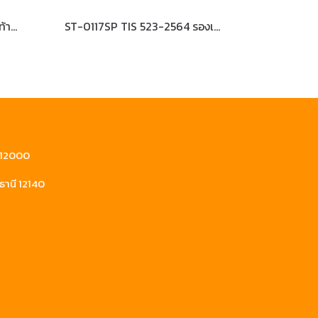
L-7006 TIS 523-2564 รองเท้านิรภัยหุ้มส้น หนังแท้อัดลาย พื้นPU (เสริมพื้น+กันไฟฟ้าสถิตย์)
ST-0117SP TIS 523-2564 รองเท้านิรภัยหุ้มส้น
ี 12000
ธานี 12140