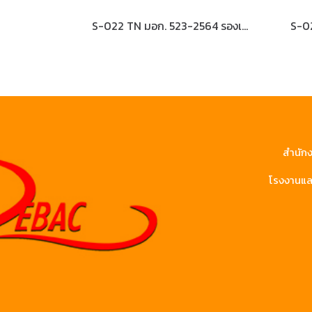
S-022 TN มอก. 523-2564 รองเท้านิรภัยหุ้มข้อ หนังแท้อัดลาย พื้น NBR
สำนักง
โรงงานและ