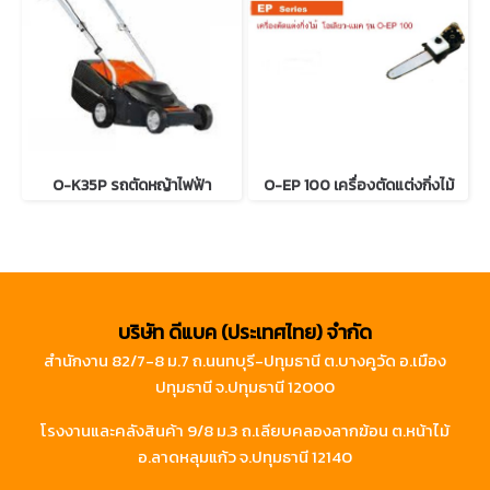
O-K35P รถตัดหญ้าไฟฟ้า
O-EP 100 เครื่องตัดแต่งกิ่งไม้
บริษัท ดีแบค (ประเทศไทย) จำกัด
สำนักงาน 82/7-8 ม.7 ถ.นนทบุรี-ปทุมธานี ต.บางคูวัด อ.เมือง
ปทุมธานี จ.ปทุมธานี 12000
โรงงานและคลังสินค้า 9/8 ม.3 ถ.เลียบคลองลากฆ้อน ต.หน้าไม้
อ.ลาดหลุมแก้ว จ.ปทุมธานี 12140