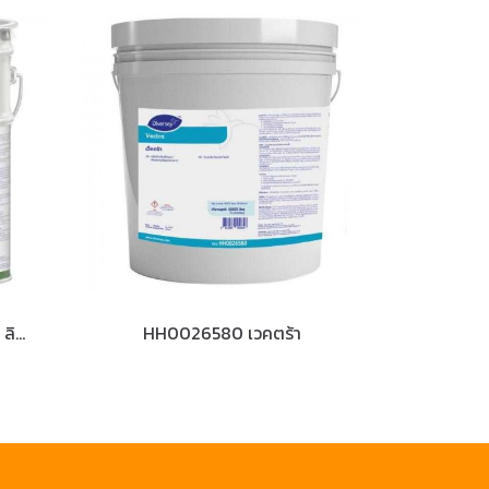
HH0001350 แทรฟฟิค แว็กซ์ ลิควิด
HH0026580 เวคตร้า