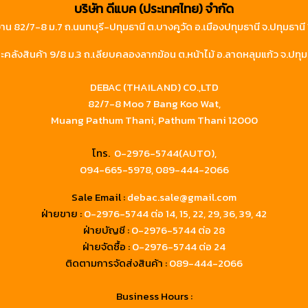
บริษัท ดีแบค (ประเทศไทย) จำกัด
าน 82/7-8 ม.7 ถ.นนทบุรี-ปทุมธานี ต.บางคูวัด อ.เมืองปทุมธานี จ.ปทุมธาน
คลังสินค้า 9/8 ม.3 ถ.เลียบคลองลากฆ้อน ต.หน้าไม้ อ.ลาดหลุมแก้ว จ.ปทุม
DEBAC (THAILAND) CO.,LTD
82/7-8 Moo 7 Bang Koo Wat,
Muang Pathum Thani, Pathum Thani 12000
โทร.
0-2976-5744(AUTO),
094-665-5978,
089-444-2066
Sale Email :
debac.sale@gmail.com
ฝ่ายขาย :
0-2976-5744
ต่อ 14, 15, 22, 29, 36, 39, 42
ฝ่ายบัญชี :
0-2976-5744 ต่อ 28
ฝ่ายจัดซื้อ :
0-2976-5744 ต่อ 24
ติดตามการจัดส่งสินค้า :
089-444-2066
Business Hours :