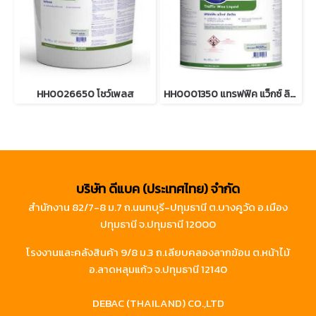
HH0026650 โชว์เพลส
HH0001350 แทรฟฟิค แว็กซ์ ลิควิด
บริษัท ดีแบค (ประเทศไทย) จำกัด
สำนักงาน 82/7-8 ม.7 ถ.นนทบุรี-ปทุมธานี ต.บางคูวัด อ.เมือง
ปทุมธานี จ.ปทุมธานี 12000
โรงงานและคลังสินค้า 9/8 ม.3 ถ.เลียบคลองลากฆ้อน ต.หน้าไม้
อ.ลาดหลุมแก้ว จ.ปทุมธานี 12140
DEBAC (THAILAND) CO.,LTD