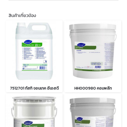
สินค้าเกี่ยวข้อง
7512701 ทัสกิ จอนเทค อีเอสดี
HH000980 คอมพลีท