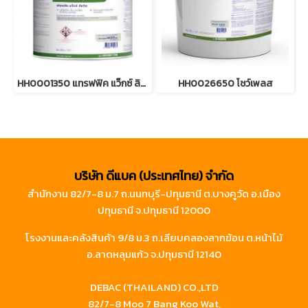
HH0001350 แทรฟฟิค แว็กซ์ ลิควิด
HH0026650 โชว์เพลส
บริษัท ดีแบค (ประเทศไทย) จำกัด
สำนักงาน 82/7-8 ม.7 ถ.นนทบุรี-ปทุมธานี ต.บางคูวัด อ.เมือง
ปทุมธานี จ.ปทุมธานี 12000
โรงงานและคลังสินค้า 9/8 ม.3 ถ.เลียบคลองลากฆ้อน ต.หน้าไม้
อ.ลาดหลุมแก้ว จ.ปทุมธานี 12140
DEBAC (THAILAND) CO.,LTD
82/7-8 Moo 7 Bang Koo Wat,