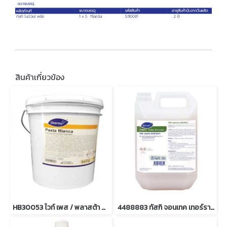
สินค้าเกี่ยวข้อง
HB30053 ไวท์ เพส / พลาสต้า บลังก้า
4488883 ทัสกิ จอนเทค เทอร์ราโนว่า