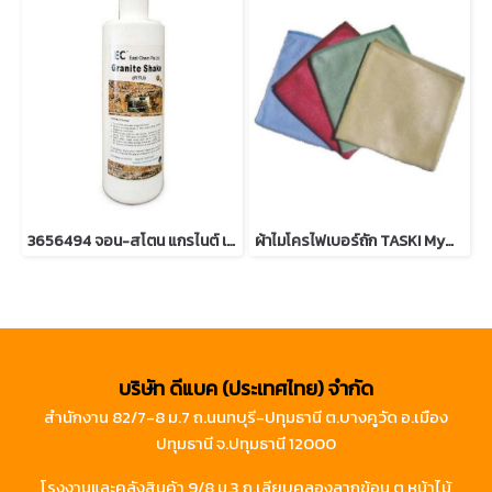
3656494 จอน-สโตน แกรไนต์ เชค
ผ้าไมโครไฟเบอร์ถัก TASKI Mymicro
บริษัท ดีแบค (ประเทศไทย) จำกัด
สำนักงาน 82/7-8 ม.7 ถ.นนทบุรี-ปทุมธานี ต.บางคูวัด อ.เมือง
ปทุมธานี จ.ปทุมธานี 12000
โรงงานและคลังสินค้า 9/8 ม.3 ถ.เลียบคลองลากฆ้อน ต.หน้าไม้