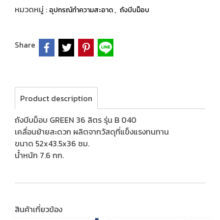
หมวดหมู่ :
,
อุปกรณ์ทำความสะอาด
ถังบีบม็อบ
Share
Product description
ถังบีบม็อบ GREEN 36 ลิตร รุ่น B 040
เคลื่อนย้ายสะดวก ผลิตจากวัสดุที่แข็งแรงทนทาน
ขนาด 52x43.5x36 ซม.
น้ำหนัก 7.6 กก.
สินค้าเกี่ยวข้อง