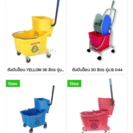
ถังบีบม็อบ YELLOW 36 ลิตร รุ่น B 040
ถังบีบม็อบ 30 ลิตร รุ่น B 044
New
New