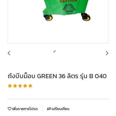
ถังบีบม็อบ GREEN 36 ลิตร รุ่น B 040
เพิ่มรายการโปรด
เปรียบเทียบ