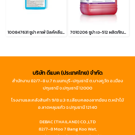
100847631 ซูม่า คาเฟ่ มิลค์คลีน เอส C3.4
7010206 ซูม่า เจ-512 ผลิตภัณฑ์ฆ่าเชื้อแบคทีเรีย
บริษัท ดีแบค (ประเทศไทย) จำกัด
สำนักงาน 82/7-8 ม.7 ถ.นนทบุรี-ปทุมธานี ต.บางคูวัด อ.เมือง
ปทุมธานี จ.ปทุมธานี 12000
โรงงานและคลังสินค้า 9/8 ม.3 ถ.เลียบคลองลากฆ้อน ต.หน้าไม้
อ.ลาดหลุมแก้ว จ.ปทุมธานี 12140
DEBAC (THAILAND) CO.,LTD
82/7-8 Moo 7 Bang Koo Wat,