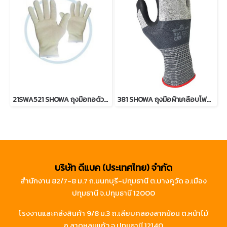
21SWA521 SHOWA ถุงมือทอด้วยเส้นใยโลหะ Stainless Steel และเส้นใย Kevlar Aramid
381 SHOWA ถุงมือผ้าเคลือบโฟมไนไตร
บริษัท ดีแบค (ประเทศไทย) จำกัด
สำนักงาน 82/7-8 ม.7 ถ.นนทบุรี-ปทุมธานี ต.บางคูวัด อ.เมือง
ปทุมธานี จ.ปทุมธานี 12000
โรงงานและคลังสินค้า 9/8 ม.3 ถ.เลียบคลองลากฆ้อน ต.หน้าไม้
อ.ลาดหลุมแก้ว จ.ปทุมธานี 12140