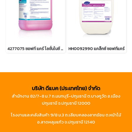
4277075 ซอฟท์ แคร์ โลชั่นไนซ์ แฮนด์ โซพ
HH0092990 แคล็กซ์ ซอฟท์แคร์
บริษัท ดีแบค (ประเทศไทย) จำกัด
สำนักงาน 82/7-8 ม.7 ถ.นนทบุรี-ปทุมธานี ต.บางคูวัด อ.เมือง
ปทุมธานี จ.ปทุมธานี 12000
โรงงานและคลังสินค้า 9/8 ม.3 ถ.เลียบคลองลากฆ้อน ต.หน้าไม้
อ.ลาดหลุมแก้ว จ.ปทุมธานี 12140