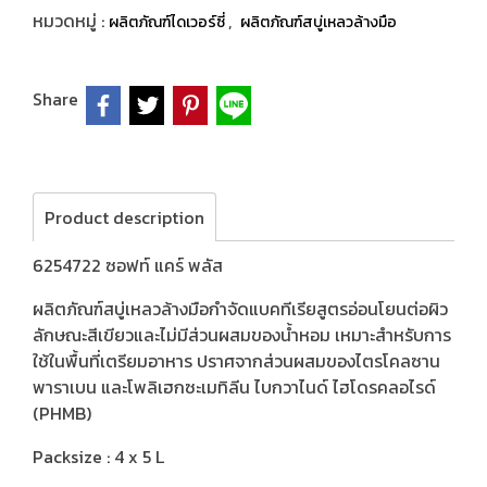
หมวดหมู่ :
,
ผลิตภัณฑ์ไดเวอร์ซี่
ผลิตภัณฑ์สบู่เหลวล้างมือ
Share
Product description
6254722 ซอฟท์ แคร์ พลัส
ผลิตภัณฑ์สบู่เหลวล้างมือกำจัดแบคทีเรียสูตรอ่อนโยนต่อผิว
ลักษณะสีเขียวและไม่มีส่วนผสมของน้ำหอม เหมาะสำหรับการ
ใช้ในพื้นที่เตรียมอาหาร ปราศจากส่วนผสมของไตรโคลซาน
พาราเบน และโพลิเฮกซะเมทิลีน ไบกวาไนด์ ไฮโดรคลอไรด์
(PHMB)
Packsize : 4 x 5 L