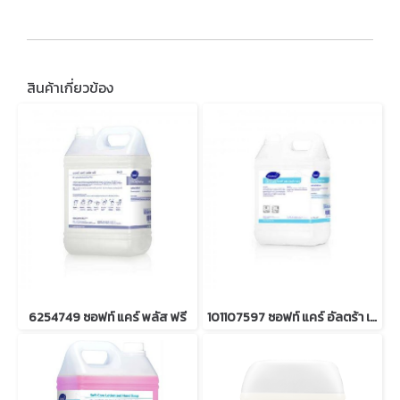
สินค้าเกี่ยวข้อง
6254749 ซอฟท์ แคร์ พลัส ฟรี
101107597 ซอฟท์ แคร์ อัลตร้า เฟรช