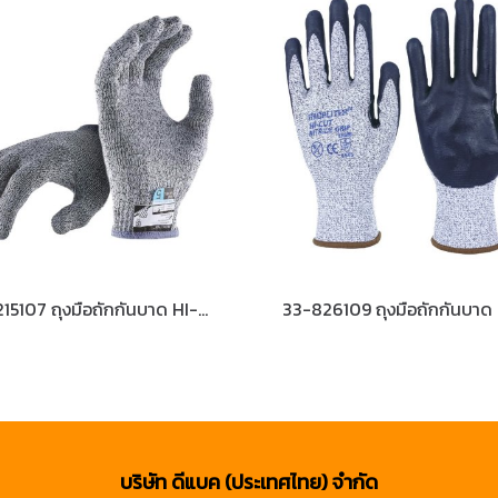
33-215107 ถุงมือถักกันบาด HI-CUT Size-S
บริษัท ดีแบค (ประเทศไทย) จำกัด