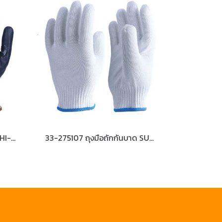
33-826109 ถุงมือถักกันบาด HI-CUT เคลือบยางไนไตรกันลื่น กันน้ำมัน Size-S
33-275107 ถุงมือถักกันบาด SUPER HI-CUT เพิ่มความแข็งแรงด้วยเส้นด้ายสแตนเลส Size-S