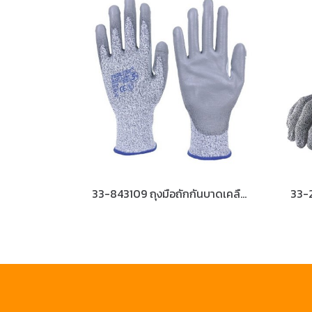
33-843109 ถุงมือถักกันบาดเคลือบ HI-CUT เคลือบยางพียูกันลื่น Size-S