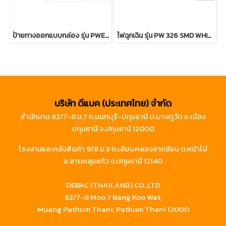
ป้ายทางออกแบบกล่อง รุ่น PWE 111/112 - 10ED มอก. 1955-2551
ไฟฉุกเฉิน รุ่น PW 326 SMD WHITE มอก. 1955-2551 Back Up Time 3 ชม.
บริษัท ดีแบค (ประเทศไทย) จำกัด
สำนักงาน 82/7-8 ม.7 ถ.นนทบุรี-ปทุมธานี ต.บางคูวัด อ.เมือง
ปทุมธานี จ.ปทุมธานี 12000
โรงงานและคลังสินค้า 9/8 ม.3 ถ.เลียบคลองลากฆ้อน ต.หน้าไม้
อ.ลาดหลุมแก้ว จ.ปทุมธานี 12140
DEBAC (THAILAND) CO.,LTD
82/7-8 Moo 7 Bang Koo Wat,
Muang Pathum Thani, Pathum Thani 12000