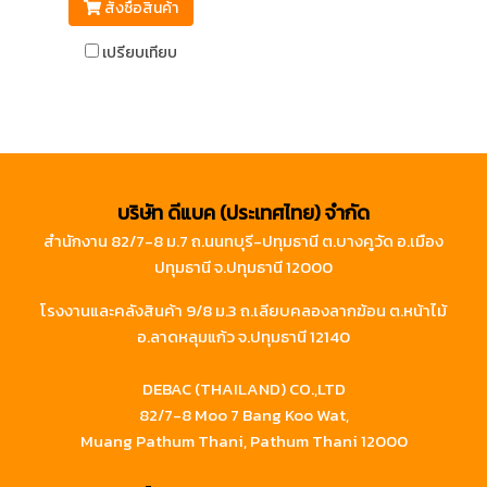
สั่งซื้อสินค้า
เปรียบเทียบ
บริษัท ดีแบค (ประเทศไทย) จำกัด
สำนักงาน 82/7-8 ม.7 ถ.นนทบุรี-ปทุมธานี ต.บางคูวัด อ.เมือง
ปทุมธานี จ.ปทุมธานี 12000
โรงงานและคลังสินค้า 9/8 ม.3 ถ.เลียบคลองลากฆ้อน ต.หน้าไม้
อ.ลาดหลุมแก้ว จ.ปทุมธานี 12140
DEBAC (THAILAND) CO.,LTD
82/7-8 Moo 7 Bang Koo Wat,
Muang Pathum Thani, Pathum Thani 12000