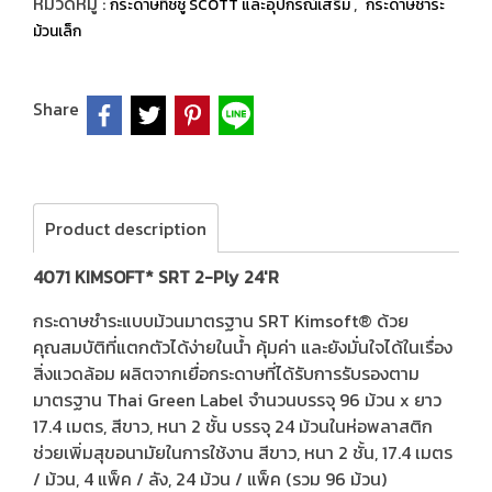
หมวดหมู่ :
,
กระดาษทิชชู SCOTT และอุปกรณ์เสริม
กระดาษชำระ
ม้วนเล็ก
Share
Product description
4071 KIMSOFT* SRT 2-Ply 24'R
กระดาษชำระแบบม้วนมาตรฐาน SRT Kimsoft® ด้วย
คุณสมบัติที่แตกตัวได้ง่ายในน้ำ คุ้มค่า และยังมั่นใจได้ในเรื่อง
สิ่งแวดล้อม ผลิตจากเยื่อกระดาษที่ได้รับการรับรองตาม
มาตรฐาน Thai Green Label จำนวนบรรจุ 96 ม้วน x ยาว
17.4 เมตร, สีขาว, หนา 2 ชั้น บรรจุ 24 ม้วนในห่อพลาสติก
ช่วยเพิ่มสุขอนามัยในการใช้งาน สีขาว, หนา 2 ชั้น, 17.4 เมตร
/ ม้วน, 4 แพ็ค / ลัง, 24 ม้วน / แพ็ค (รวม 96 ม้วน)