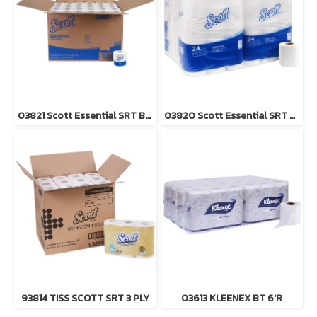
03821 Scott Essential SRT Bath Tissue 2-Ply 1’R
03820 Scott Essential SRT Bath Tissue 2-Ply 24’R
93814 TISS SCOTT SRT 3 PLY
03613 KLEENEX BT 6'R