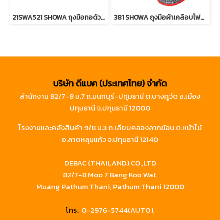
21SWA521 SHOWA ถุงมือทอด้วยเส้นใยโลหะ Stainless Steel และเส้นใย Kevlar Aramid
381 SHOWA ถุงมือผ้าเคลือบโฟมไนไตร
บริษัท ดีแบค (ประเทศไทย) จำกัด
สำนักงาน 82/7-8 ม.7 ถ.นนทบุรี-ปทุมธานี ต.บางคูวัด อ.เมือง
ปทุมธานี จ.ปทุมธานี 12000
โรงงานและคลังสินค้า 9/8 ม.3 ถ.เลียบคลองลากฆ้อน ต.หน้าไม้
อ.ลาดหลุมแก้ว จ.ปทุมธานี 12140
DEBAC (THAILAND) CO.,LTD
82/7-8 Moo 7 Bang Koo Wat,
Muang Pathum Thani, Pathum Thani 12000
โทร.
0-2976-5744(AUTO),