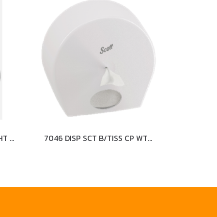
7186 DISP KCP TWIN CP WHT 1X1
7046 DISP SCT B/TISS CP WT 1X1