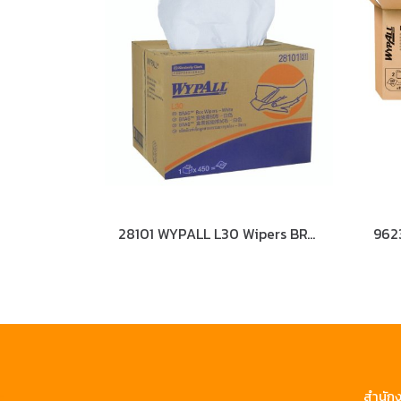
28101 WYPALL L30 Wipers BRAG Box Wipers
สำนักง