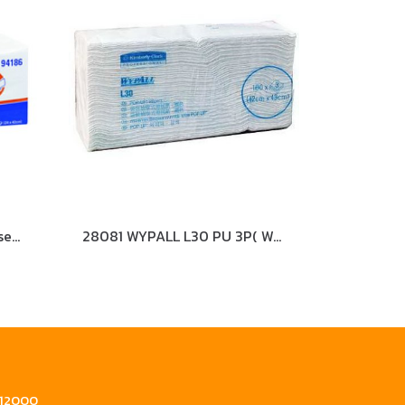
94186 WYPALL L30 Embossed Wipers
28081 WYPALL L30 PU 3P( White) 10 x 100
ี 12000