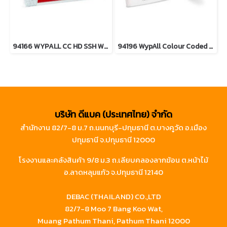
94166 WYPALL CC HD SSH WHT 20X12
94196 WypAll Colour Coded Food Service Cloths White
บริษัท ดีแบค (ประเทศไทย) จำกัด
สำนักงาน 82/7-8 ม.7 ถ.นนทบุรี-ปทุมธานี ต.บางคูวัด อ.เมือง
ปทุมธานี จ.ปทุมธานี 12000
โรงงานและคลังสินค้า 9/8 ม.3 ถ.เลียบคลองลากฆ้อน ต.หน้าไม้
อ.ลาดหลุมแก้ว จ.ปทุมธานี 12140
DEBAC (THAILAND) CO.,LTD
82/7-8 Moo 7 Bang Koo Wat,
Muang Pathum Thani, Pathum Thani 12000