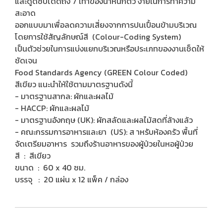
และดูดซับได้ดีถึง 7 เท่าของน้ำหนักตัว ง่ายในการทำความ
สะอาด
ออกแบบมาเพื่อลดความเสี่ยงจากการปนเปื้อนข้ามบริเวณ
โดยการใช้สัญลักษณ์สี (Colour-Coding System)
เป็นตัวช่วยในการแบ่งแยกบริเวณหรือประเภทของงานเช็ดให้
ชัดเจน
Food Standards Agency (GREEN Colour Coded)
สีเขียว แนะนำให้ใช้ตามมาตรฐานดังนี้
- มาตรฐานสากล: ผักและผลไม้
- HACCP: ผักและผลไม้
- มาตรฐานอังกฤษ (UK): ผักสลัดและผลไม้สดที่ล้างแล้ว
- คณะกรรมการอาหารและยา (US): ส าหรับห้องครัว พื้นที่
จัดเตรียมอาหาร รวมถึงร้านอาหารของผู้ป่วยในหอผู้ป่วย
สี : สีเขียว
ขนาด : 60 x 40 ซม.
บรรจุ : 20 แผ่น x 12 แพ็ค / กล่อง