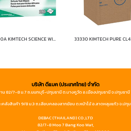
34120A KIMTECH SCIENCE WIPERS 280SX30
บริษัท ดีแบค (ประเทศไทย) จำกัด
าน 82/7-8 ม.7 ถ.นนทบุรี-ปทุมธานี ต.บางคูวัด อ.เมืองปทุมธานี จ.ปทุมธาน
คลังสินค้า 9/8 ม.3 ถ.เลียบคลองลากฆ้อน ต.หน้าไม้ อ.ลาดหลุมแก้ว จ.ปทุม
DEBAC (THAILAND) CO.,LTD
82/7-8 Moo 7 Bang Koo Wat,