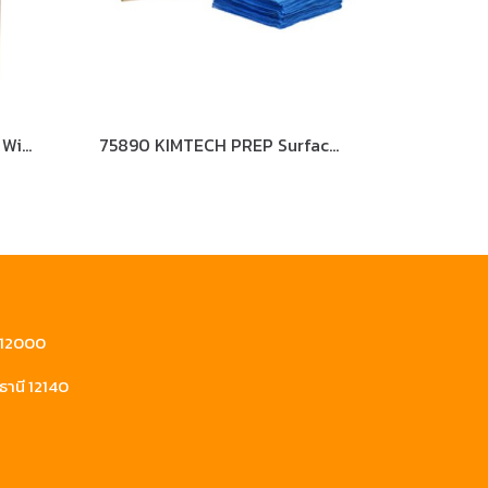
33330 KIMTECH PURE CL4 Wipers
75890 KIMTECH PREP Surface Preparation Microfiber Cloths
ี 12000
ธานี 12140