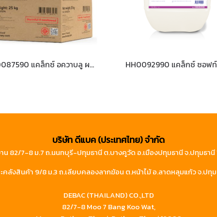
HH0087590 แคล็กซ์ อควาบลู ผงซักฟอกสูตรไม่มีน้ำหอม
HH0092990 แคล็กซ์ ซอฟท์
บริษัท ดีแบค (ประเทศไทย) จำกัด
าน 82/7-8 ม.7 ถ.นนทบุรี-ปทุมธานี ต.บางคูวัด อ.เมืองปทุมธานี จ.ปทุมธาน
คลังสินค้า 9/8 ม.3 ถ.เลียบคลองลากฆ้อน ต.หน้าไม้ อ.ลาดหลุมแก้ว จ.ปทุม
DEBAC (THAILAND) CO.,LTD
82/7-8 Moo 7 Bang Koo Wat,