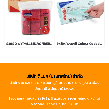
83980 WYPALL MICROFIBER Cloths RED
94194 WypAll Colour Coded Food Service Cloths Green
บริษัท ดีแบค (ประเทศไทย) จำกัด
สำนักงาน 82/7-8 ม.7 ถ.นนทบุรี-ปทุมธานี ต.บางคูวัด อ.เมือง
ปทุมธานี จ.ปทุมธานี 12000
โรงงานและคลังสินค้า 9/8 ม.3 ถ.เลียบคลองลากฆ้อน ต.หน้าไม้
อ.ลาดหลุมแก้ว จ.ปทุมธานี 12140